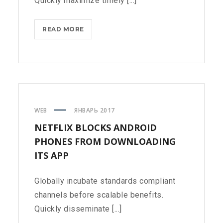
Quickly maximize timely [...]
MICROSOFT
READ MORE
BRINGS
FEDORA
TO
THE
STORE
WEB
ЯНВАРЬ 2017
NETFLIX BLOCKS ANDROID
PHONES FROM DOWNLOADING
ITS APP
Globally incubate standards compliant
channels before scalable benefits.
Quickly disseminate [...]