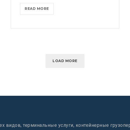
NETFLIX
READ MORE
BLOCKS
ANDROID
PHONES
FROM
DOWNLOADING
ITS
APP
LOAD MORE
ех видов, терминальные услуги, контейнерные грузопе