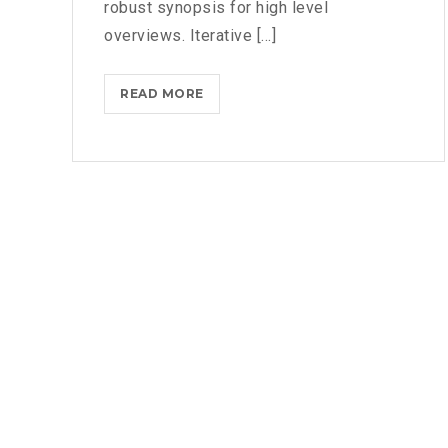
robust synopsis for high level
overviews. Iterative [...]
MICROSOFT
READ MORE
INSISTS
ON
CALLING
AR
DESERUNT