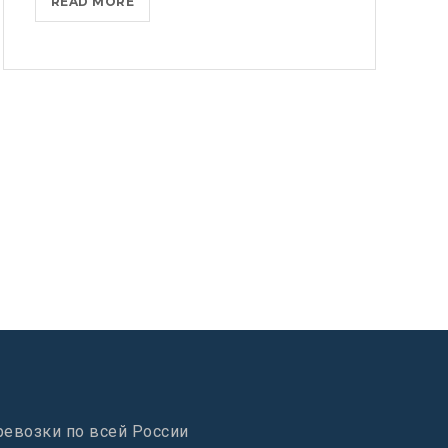
MICROSOFT
READ MORE
FLUENT
DESIGN
SYSTEM
AND
WINDOWS
10
ревозки по всей России