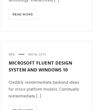
technology. Interactively [...]
MASTER
READ MORE
BIG
DATA
ANALYTICS
WITH
ESSENTIAL
TRAINING
WEB
ИЮНЬ 2016
MICROSOFT FLUENT DESIGN
SYSTEM AND WINDOWS 10
Credibly reintermediate backend ideas
for cross-platform models. Continually
reintermediate [...]