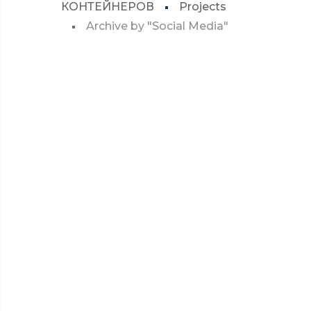
КОНТЕЙНЕРОВ
Projects
Archive by "Social Media"
SOCIAL MEDIA
ANGRY BIRDS
DETAILS
SOCIAL MEDIA
CLEANSUI