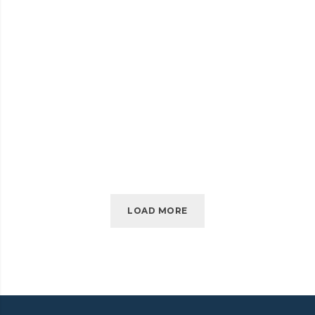
SOCIAL MEDIA
SELF-HOSTED VIDEO
DETAILS
LOAD MORE